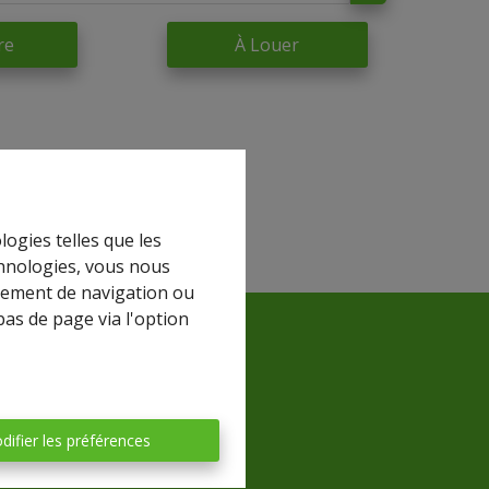
re
À Louer
logies telles que les
chnologies, vous nous
rtement de navigation ou
bas de page via l'option
difier les préférences