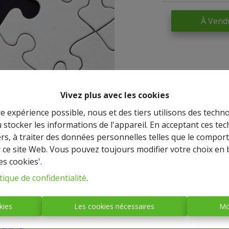
À Vend
Vivez plus avec les cookies
re expérience possible, nous et des tiers utilisons des techno
 stocker les informations de l'appareil. En acceptant ces te
tiers, à traiter des données personnelles telles que le compo
r ce site Web. Vous pouvez toujours modifier votre choix en 
es cookies'.
IMMO BASTOGNE
tique de confidentialité
.
(société anonyme)
kies
Les cookies nécessaires
Mo
Place Mc Auliffe, 43 - 6600
BASTOGNE