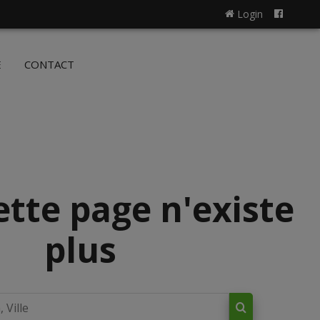
Login
NL
FR
E
CONTACT
ette page n'existe
plus