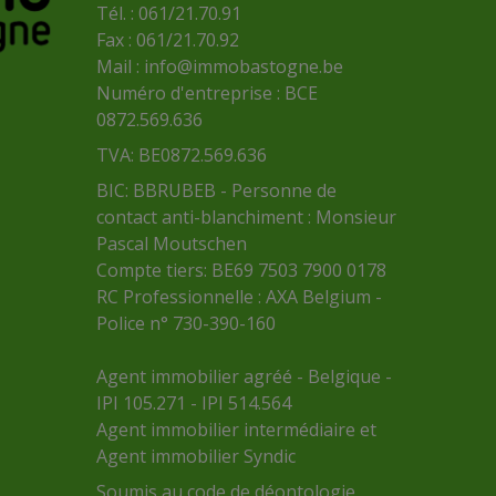
Tél. : 061/21.70.91
Fax : 061/21.70.92
Mail :
info@immobastogne.be
Numéro d'entreprise : BCE
0872.569.636
TVA: BE0872.569.636
BIC: BBRUBEB - Personne de
contact anti-blanchiment : Monsieur
Pascal Moutschen
Compte tiers: BE69 7503 7900 0178
RC Professionnelle : AXA Belgium -
Police n° 730-390-160
Agent immobilier agréé - Belgique -
IPI 105.271 - IPI 514.564
Agent immobilier intermédiaire et
Agent immobilier Syndic
Soumis au
code de déontologie