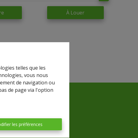
re
À Louer
logies telles que les
chnologies, vous nous
rtement de navigation ou
bas de page via l'option
difier les préférences