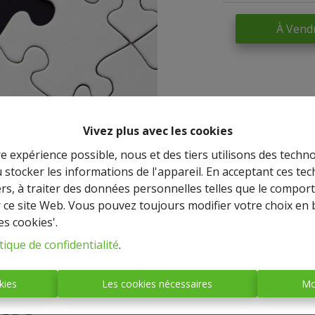
À Vend
Vivez plus avec les cookies
re expérience possible, nous et des tiers utilisons des techno
 stocker les informations de l'appareil. En acceptant ces te
tiers, à traiter des données personnelles telles que le compo
r ce site Web. Vous pouvez toujours modifier votre choix en 
es cookies'.
IMMO BASTOGNE
tique de confidentialité
.
(société anonyme)
kies
Les cookies nécessaires
Mo
Place Mc Auliffe, 43 - 6600
BASTOGNE