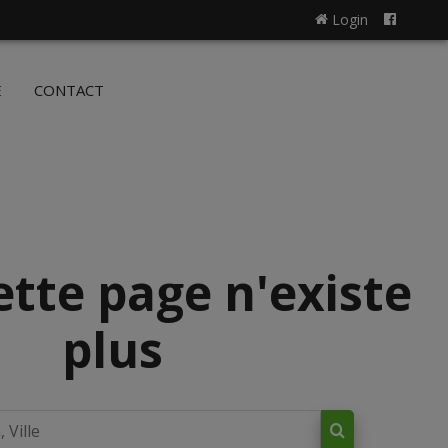
Login
NL
FR
E
CONTACT
ette page n'existe
plus