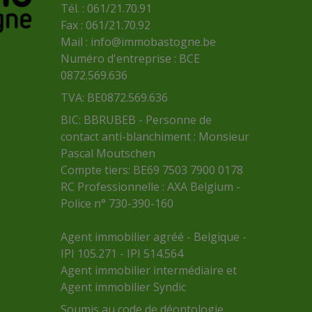
Tél. : 061/21.70.91
Fax : 061/21.70.92
Mail :
info@immobastogne.be
Numéro d'entreprise : BCE
0872.569.636
TVA: BE0872.569.636
BIC: BBRUBEB - Personne de
contact anti-blanchiment : Monsieur
Pascal Moutschen
Compte tiers: BE69 7503 7900 0178
RC Professionnelle : AXA Belgium -
Police n° 730-390-160
Agent immobilier agréé - Belgique -
IPI 105.271 - IPI 514.564
Agent immobilier intermédiaire et
Agent immobilier Syndic
Soumis au
code de déontologie